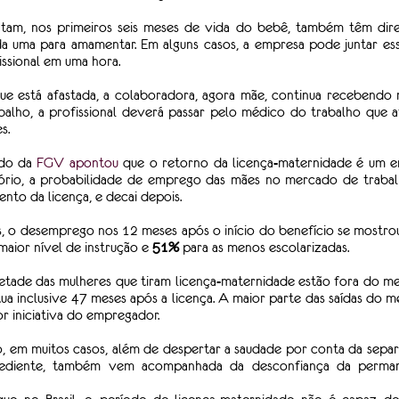
, nos primeiros seis meses de vida do bebê, também têm direito
a uma para amamentar. Em alguns casos, a empresa pode juntar ess
issional em uma hora. 
e está afastada, a colaboradora, agora mãe, continua recebendo 
abalho, a profissional deverá passar pelo médico do trabalho que at
s. 
do da 
FGV apontou
 que o retorno da licença-maternidade é um en
ório, a probabilidade de emprego das mães no mercado de trabal
to da licença, e decai depois.
aior nível de instrução e 
51%
 para as menos escolarizadas.
tade das mulheres que tiram licença-maternidade estão fora do me
a inclusive 47 meses após a licença. A maior parte das saídas do m
or iniciativa do empregador.
o, em muitos casos, além de despertar a saudade por conta da separ
ediente, também vem acompanhada da desconfiança da perman