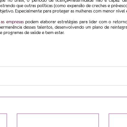
que no Brasil, o período de licença-maternidade não é capaz de
trando que outras políticas (como expansão de creches e pré-esco
l objetivo. Especialmente para proteger as mulheres com menor nível 
 
as empresas
 podem elaborar estratégias para lidar com o retorno 
permanência desses talentos, desenvolvendo um plano de reintegra
e programas de saúde e bem estar.