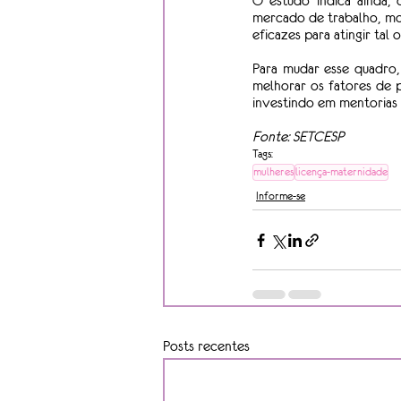
O estudo indica ainda, 
mercado de trabalho, mos
eficazes para atingir ta
Para mudar esse quadro,
melhorar os fatores de 
investindo em mentorias 
Fonte: SETCESP
Tags:
mulheres
licença-maternidade
Informe-se
Posts recentes