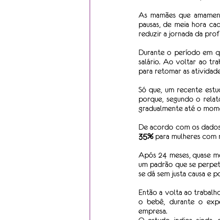
As mamães que amamentam
pausas, de meia hora cad
reduzir a jornada da prof
Durante o período em qu
salário. Ao voltar ao tr
para retomar as atividade
Só que, um recente estu
porque, segundo o relat
gradualmente até o momen
35%
 para mulheres com m
Após 24 meses, quase me
um padrão que se perpetu
se dá sem justa causa e p
Então a volta ao trabalh
o bebê, durante o exp
empresa.