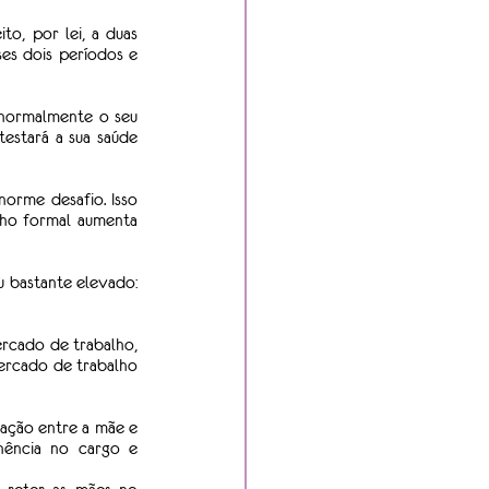
, por lei, a duas 
es dois períodos e 
normalmente o seu 
estará a sua saúde 
orme desafio. Isso 
ho formal aumenta 
De acordo com os dados, o desemprego nos 12 meses após o início do benefício se mostrou bastante elevado: 
rcado de trabalho, 
ercado de trabalho 
ação entre a mãe e 
ência no cargo e 