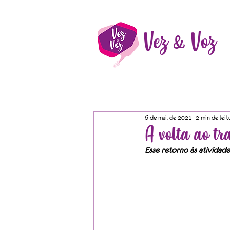
Vez & Voz
6 de mai. de 2021
2 min de leit
A volta ao t
Esse retorno às atividade