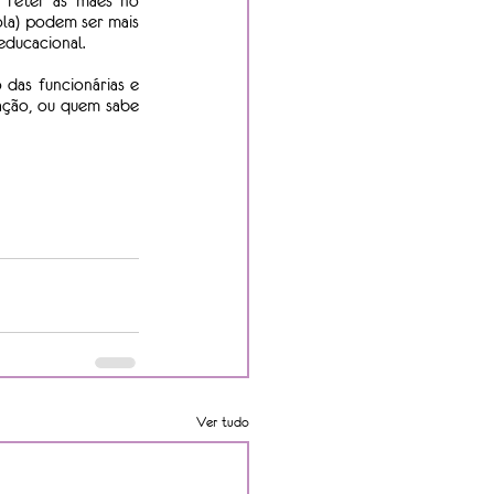
 reter as mães no 
la) podem ser mais 
educacional.
das funcionárias e 
ção, ou quem sabe 
Ver tudo