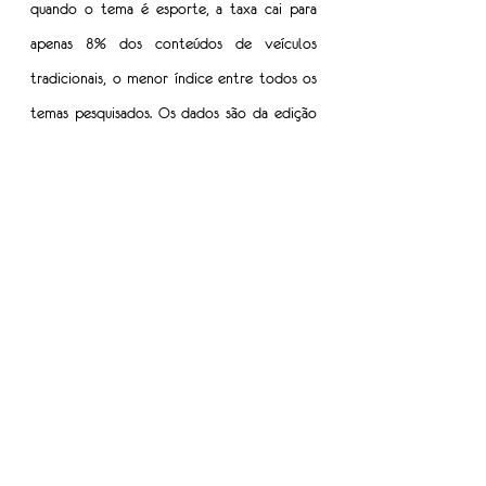
quando o tema é esporte, a taxa cai para 
apenas 8% dos conteúdos de veículos 
tradicionais, o menor índice entre todos os 
temas pesquisados. Os dados são da edição 
2025 do Global Media Monitoring Project, a 
mais antiga pesquisa sobre gênero na mídia 
jornalística mundial, da Associação Mundial 
para a Comunicação Cristã.
“Quanto mais pontos de vista houver para 
falar de esporte, mais rico fica esse universo. 
E ganha quem mais tem que ganhar, que é o 
público”
, complementa Fernanda.
Este ano, as mulheres podem celebrar um 
novo marco. Renata Silveira será a primeira 