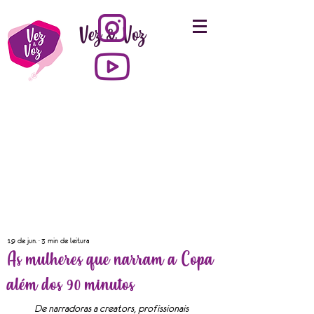
Vez & Voz
19 de jun.
3 min de leitura
As mulheres que narram a Copa
além dos 90 minutos
De narradoras a creators, profissionais 