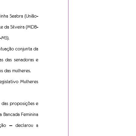
inha Seabra (União-
e da Silveira (MDB-
-MS).
tuação conjunta da 
s das senadoras e 
s das mulheres.
islativo Mulheres 
das proposições e 
 a Bancada Feminina 
ção — declarou a 