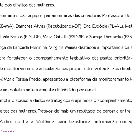
 dos direitos das mulheres.
sentantes das equipes parlamentares das senadoras Professora Dor
SB-MA), Damares Alves (Republicanos-DF), Dra. Eudócia (PL-AL), Ivet
, Leila Barros (PDT-DF), Mara Gabrilli (PSD-SP) e Soraya Thronicke (PSB
a da Bancada Feminina, Virgínia Maués destacou a importância da a
fortalecer o acompanhamento legislativo das pautas prioritária
e monitoramento e articulação das proposições voltadas aos direito
Maria Teresa Prado, apresentou a plataforma de monitoramento leg
e um boletim anteriormente distribuído por e-mail.
mplia o acesso a dados estratégicos e aprimora o acompanhamento 
reitos das mulheres. Trata-se de mais um resultado da parceria entre
ulher contra a Violência para transformar informação em a