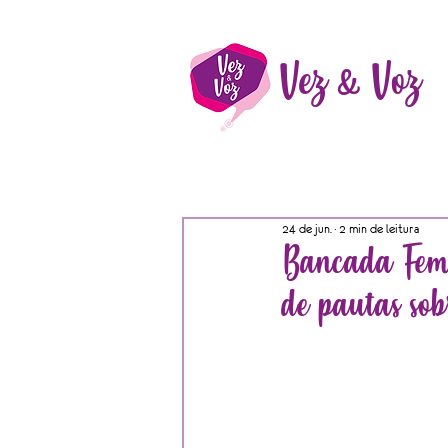
Vez & Voz
24 de jun.
2 min de leitura
Bancada Femi
de pautas so