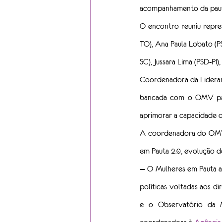
acompanhamento da pauta
O encontro reuniu repre
TO), Ana Paula Lobato (P
SC), Jussara Lima (PSD-PI)
Coordenadora da Lideranç
bancada com o OMV para 
aprimorar a capacidade d
A coordenadora do OMV, 
em Pauta 2.0, evolução d
— O Mulheres em Pauta a
políticas voltadas aos di
e o Observatório da M