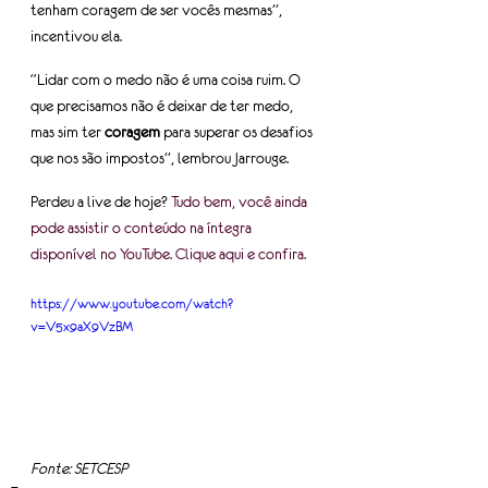
tenham coragem de ser vocês mesmas”, 
incentivou ela.
“Lidar com o medo não é uma coisa ruim. O 
que precisamos não é deixar de ter medo, 
mas sim ter 
coragem
 para superar os desafios 
que nos são impostos”, lembrou Jarrouge.
Perdeu a live de hoje? 
Tudo bem, você ainda 
pode assistir o conteúdo na íntegra 
disponível no YouTube. Clique aqui e confira.
https://www.youtube.com/watch?
v=V5x9aX9VzBM
Fonte: SETCESP