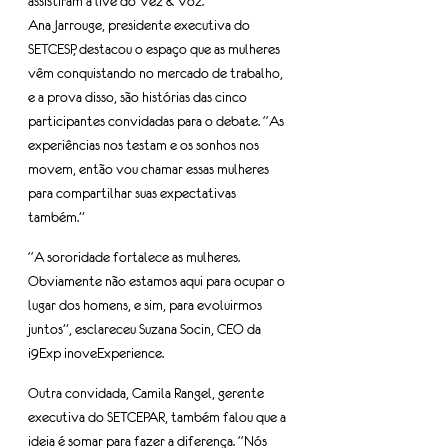
assistiram a live do Vez & Voz.
Ana Jarrouge, presidente executiva do 
SETCESP, destacou o espaço que as mulheres 
vêm conquistando no mercado de trabalho, 
e a prova disso, são histórias das cinco 
participantes convidadas para o debate. “As 
experiências nos testam e os sonhos nos 
movem, então vou chamar essas mulheres 
para compartilhar suas expectativas 
também.”
“A sororidade fortalece as mulheres. 
Obviamente não estamos aqui para ocupar o 
lugar dos homens, e sim, para evoluirmos 
juntos”, esclareceu Suzana Socin, CEO da 
i9Exp inoveExperience.
Outra convidada, Camila Rangel, gerente 
executiva do SETCEPAR, também falou que a 
ideia é somar para fazer a diferença. “Nós 