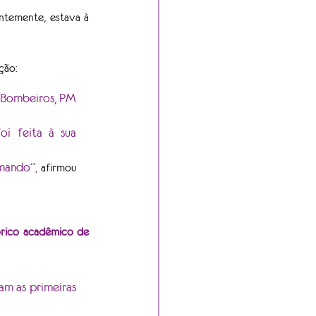
temente, estava à 
ção: 
 Bombeiros, PM 
i feita à sua 
omando”
,
 afirmou 
órico acadêmico de 
m as primeiras 