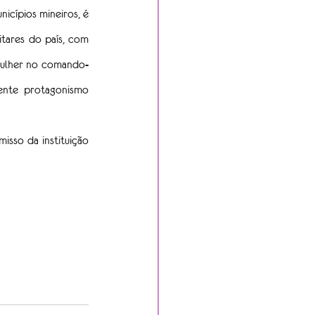
cípios mineiros, é 
itares do país, com 
 mulher no comando-
ente protagonismo 
sso da instituição 