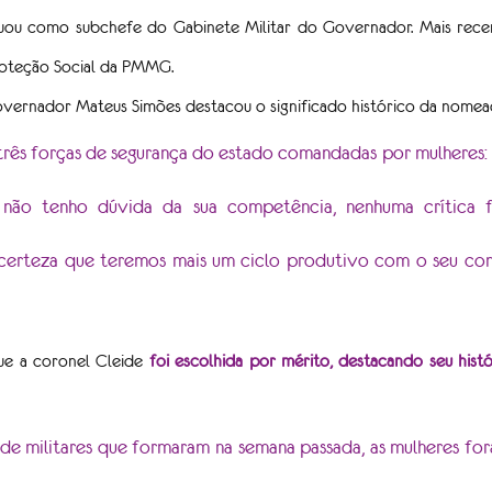
uou como subchefe do Gabinete Militar do Governador. Mais recen
roteção Social da PMMG.
overnador Mateus Simões destacou o significado histórico da nomea
três forças de segurança do estado comandadas por mulheres:
u não tenho dúvida da sua competência, nenhuma crítica fo
certeza que teremos mais um ciclo produtivo com o seu c
ue a coronel Cleide 
foi escolhida por mérito, destacando seu hist
de militares que formaram na semana passada, as mulheres fora