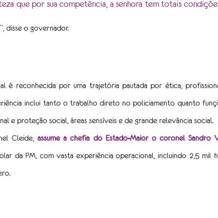
teza que por sua competência, a senhora tem totais condições
”
, disse o governador.
 é reconhecida por uma trajetória pautada por ética, profissiona
iência inclui tanto o trabalho direto no policiamento quanto funçõ
l e proteção social, áreas sensíveis e de grande relevância social.
el Cleide,
assume a chefia do Estado-Maior o coronel Sandro V
olar da PM, com vasta experiência operacional, incluindo 2,5 mil
ro.