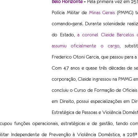
Belo Horizonte
 – Pela primeira vez em 251 
Polícia Militar de 
Minas Gerais
 (PMMG) te
comando-geral. Durante solenidade reali
do Estado, 
a coronel Cleide Barcelos d
assumiu oficialmente o cargo
, substi
Frederico Otoni Garcia, que passou para a 
Com 47 anos e quase três décadas de ser
corporação, Cleide ingressou na PMMG em 
concluiu o Curso de Formação de Oficiais
em Direito, possui especializações em Dire
Estratégica de Pessoas e Violência Domést
cupou funções operacionais, estratégicas e de gestão, tendo com
ilitar Independente de Prevenção à Violência Doméstica, a 228ª