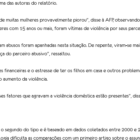
ma das autoras do relatório.
de muitas mulheres provavelmente piorou", disse à AFP, observando
res com 15 anos ou mais, foram vítimas de violência por seus parce
am abusos foram apanhadas nesta situação. De repente, viram-se mais
a do parceiro abusivo", ressaltou.
es financeiras e o estresse de ter os filhos em casa e outros problem
 aumento da violência.
es fatores que agravam a violência doméstica estão presentes", dis
é o segundo do tipo e é baseado em dados coletados entre 2000 e 
gia dificulta as comparações com um primeiro artigo sobre o assu