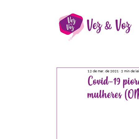
Vez & Voz
12 de mar. de 2021
2 min de le
Covid-19 pior
mulheres (O