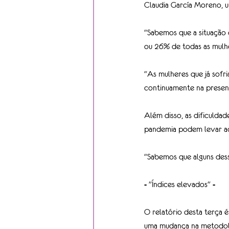
Claudia García Moreno, u
"Sabemos que a situação 
ou 26% de todas as mulhe
"As mulheres que já sofri
continuamente na presenç
Além disso, as dificuldad
pandemia podem levar ao
"Sabemos que alguns dess
- "Índices elevados" -
O relatório desta terça 
uma mudança na metodolo