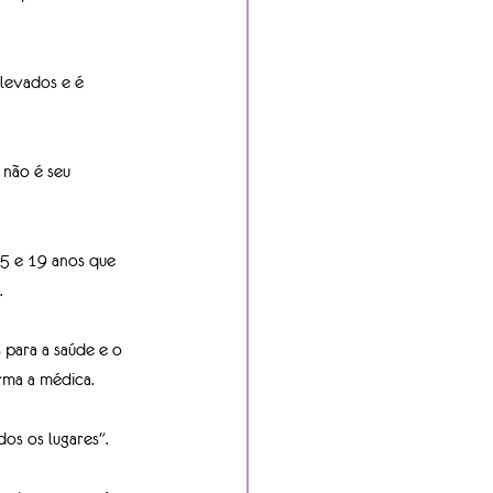
elevados e é 
não é seu 
5 e 19 anos que 
.
 para a saúde e o 
rma a médica.
os os lugares".