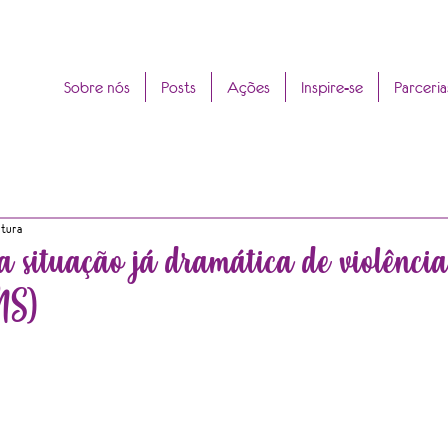
Sobre nós
Posts
Ações
Inspire-se
Parceria
itura
a situação já dramática de violência
MS)