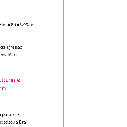
feira (9) a OMS, e 
de agressão, 
relatório 
lturas e 
nom 
 pessoas à 
ssaltou a Dra. 