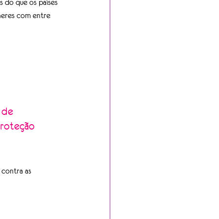
s do que os países 
heres com entre 
 de 
proteção 
contra as 