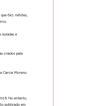
 que 641 milhões, 
iros.
 isoladas e 
as criados pela 
se Garcia Moreno.
2018. No entanto, 
nto publicado em 