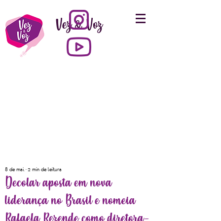
Vez & Voz
8 de mai.
2 min de leitura
Decolar aposta em nova
liderança no Brasil e nomeia
Rafaela Rezende como diretora-