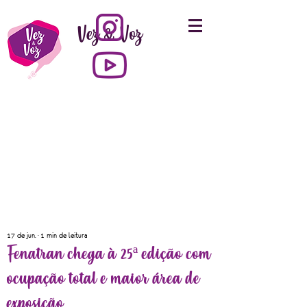
Vez & Voz
17 de jun.
1 min de leitura
Fenatran chega à 25ª edição com
ocupação total e maior área de
exposição