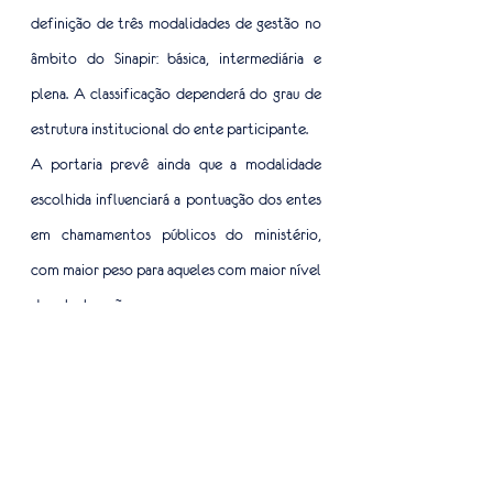
definição de três modalidades de gestão no 
âmbito do Sinapir: básica, intermediária e 
plena. A classificação dependerá do grau de 
estrutura institucional do ente participante.
A portaria prevê ainda que a modalidade 
escolhida influenciará a pontuação dos entes 
em chamamentos públicos do ministério, 
com maior peso para aqueles com maior nível 
de estruturação.
Fonte: Agência Brasil 
Tags:
igualdade racial
Informe-se