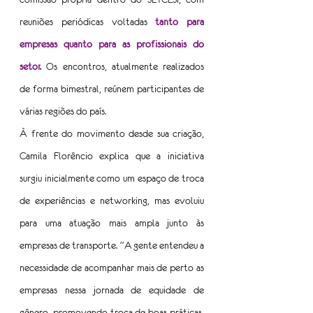
reuniões periódicas voltadas 
tanto para 
empresas quanto para as profissionais do 
setor
.
 Os encontros, atualmente realizados 
de forma bimestral, reúnem participantes de 
várias regiões do país.
À frente do movimento desde sua criação, 
Camila Florêncio explica que a iniciativa 
surgiu inicialmente como um espaço de troca 
de experiências e networking, mas evoluiu 
para uma atuação mais ampla junto às 
empresas de transporte. “A gente entendeu a 
necessidade de acompanhar mais de perto as 
empresas nessa jornada de equidade de 
gênero, promovendo troca de boas práticas, 