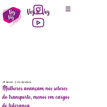
Vez & Voz
28 de mai.
3 min de leitura
Mulheres avançam nos setores
do transporte, menos em cargos
de liderança