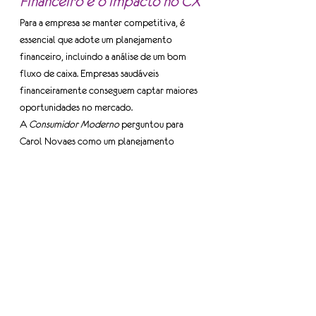
Financeiro e o impacto no CX
Para a empresa se manter competitiva, é 
essencial que adote um planejamento 
financeiro, incluindo a análise de um bom 
fluxo de caixa. Empresas saudáveis 
financeiramente conseguem captar maiores 
oportunidades no mercado.
A 
Consumidor Moderno 
perguntou para 
Carol Novaes como um planejamento 
financeiro e um bom caixa impactam na 
experiência do consumidor
. Para a executiva, 
o planejamento financeiro é a engrenagem 
de todas as áreas: “Sem um bom 
planejamento financeiro, você não consegue 
ter o produto no momento e lugar 
disponível para proporcionar uma boa 
experiência ao consumidor. Ele juntas todas 
as áreas e faz todas essas engrenagens se 
juntarem para entregar o melhor ao 