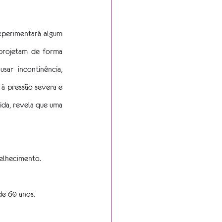
perimentará algum 
projetam de forma 
ar incontinência, 
à pressão severa e 
ida, revela que uma 
elhecimento.
e 60 anos.