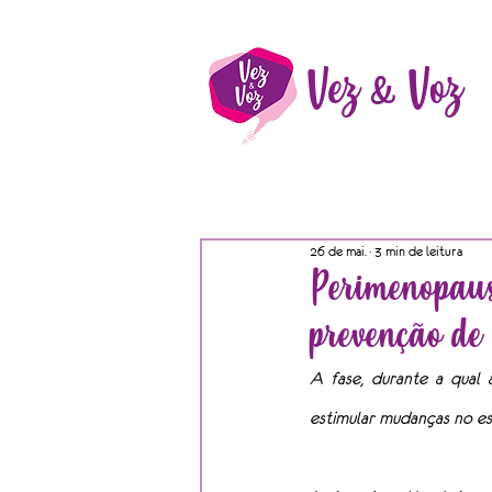
Vez & Voz
26 de mai.
3 min de leitura
Perimenopaus
prevenção de
A fase, durante a qual a
estimular mudanças no est