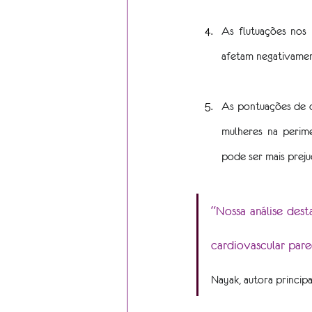
As flutuações nos 
afetam negativamente
As pontuações de d
mulheres na perime
pode ser mais preju
“Nossa análise des
cardiovascular pare
Nayak, autora principa