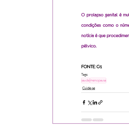
O prolapso genital é mul
condições como o número
notícia é que procedimen
pélvico.
FONTE: G1
Tags:
saude
menopausa
Cuide-se