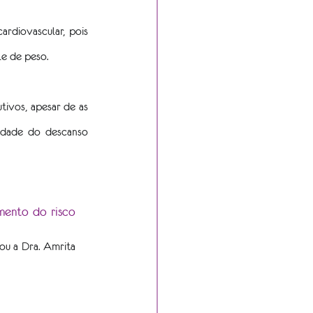
rdiovascular, pois 
le de peso.
vos, apesar de as 
idade do descanso 
ento do risco 
mou a Dra. Amrita 