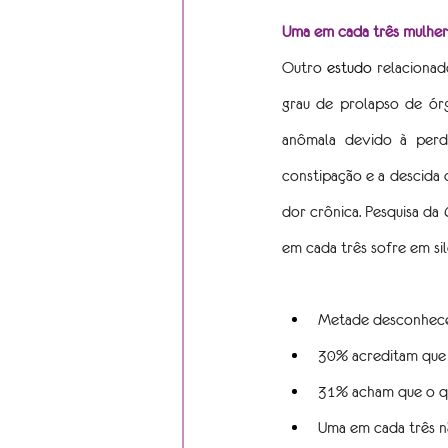
Uma em cada três mulhere
Outro 
estudo
relacionad
grau de prolapso de ór
anômala devido à perda
constipação e a descida 
dor crônica. Pesquisa da 
em cada três sofre em si
Metade desconhece 
30% acreditam que 
31% acham que o qu
Uma em cada três nã