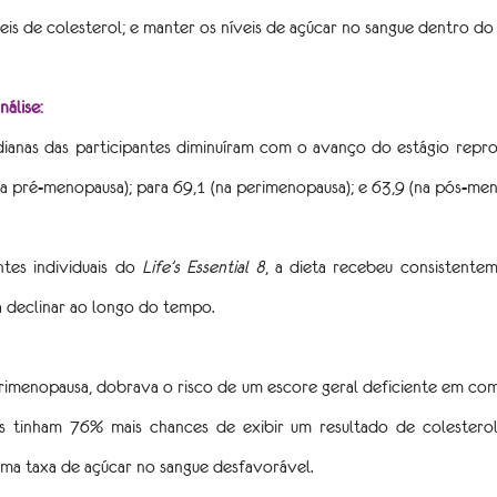
veis de colesterol; e manter os níveis de açúcar no sangue dentro do 
álise:
anas das participantes diminuíram com o avanço do estágio reprod
a pré-menopausa); para 69,1 (na perimenopausa); e 63,9 (na pós-men
es individuais do 
Life’s Essential 8
, a dieta recebeu consistentem
a declinar ao longo do tempo.
rimenopausa, dobrava o risco de um escore geral deficiente em co
s tinham 76% mais chances de exibir um resultado de colesterol
uma taxa de açúcar no sangue desfavorável.