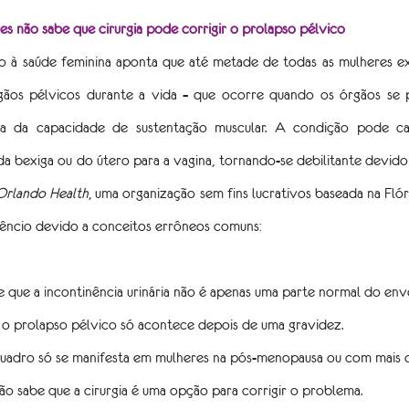
s não sabe que cirurgia pode corrigir o prolapso pélvico
o à saúde feminina aponta que até metade de todas as mulheres ex
gãos pélvicos durante a vida – que ocorre quando os órgãos se 
 da capacidade de sustentação muscular. A condição pode caus
da bexiga ou do útero para a vagina, tornando-se debilitante devido 
Orlando Health
, uma organização sem fins lucrativos baseada na Flór
lêncio devido a conceitos errôneos comuns:
que a incontinência urinária não é apenas uma parte normal do env
o prolapso pélvico só acontece depois de uma gravidez.
adro só se manifesta em mulheres na pós-menopausa ou com mais d
o sabe que a cirurgia é uma opção para corrigir o problema.