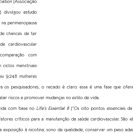
iation
 (Associação 
 divulgou 
estudo
 na perimenopausa 
e chances de ter 
e cardiovascular 
comparação com 
 ciclos menstruais 
uiu 9.248 mulheres 
a os pesquisadores, o recado é claro: essa é uma fase que ofere
liar riscos e promover mudanças no estilo de vida.
cida com base no 
Life’s Essential 8
 (“Os oito pontos essenciais da 
atores críticos para a manutenção da saúde cardiovascular. São eles:
 a exposição à nicotina; sono de qualidade; conservar um peso ade