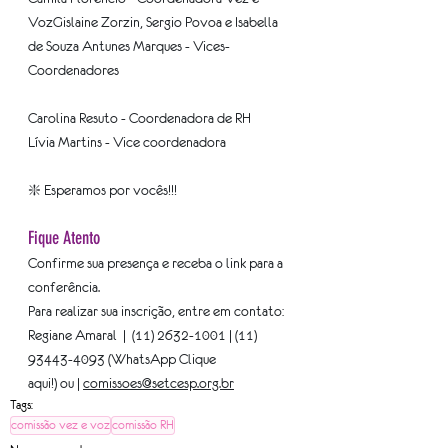
VozGislaine Zorzin, Sergio Povoa e Isabella 
de Souza Antunes Marques - Vices-
Coordenadores
Carolina Resuto - Coordenadora de RH
Lívia Martins - Vice coordenadora
❇️ Esperamos por vocês!!!
Fique Atento
Confirme sua presença e receba o link para a 
conferência.
Para realizar sua inscrição, entre em contato: 
Regiane Amaral  |  (11) 2632-1001 | (11) 
93443-4093 (WhatsApp Clique 
aqui!) ou | 
comissoes@setcesp.org.br
Tags:
comissão vez e voz
comissão RH