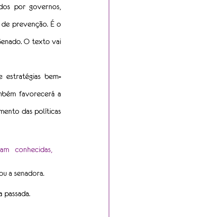
dos por governos, 
 de prevenção. É o 
Senado. O texto vai 
 estratégias bem-
ambém favorecerá a 
ento das políticas 
am conhecidas, 
u a senadora.
 passada.