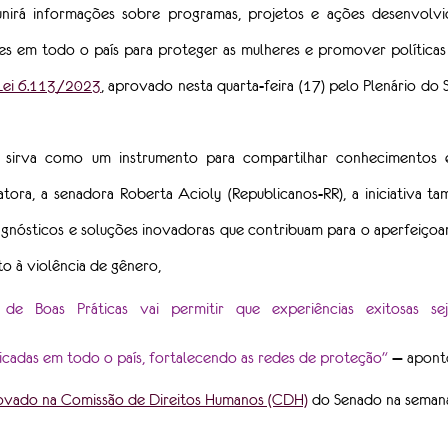
unirá informações sobre programas, projetos e ações desenvolvi
ões em todo o país para proteger as mulheres e promover políticas
Lei 6.113/2023
, aprovado nesta quarta-feira (17) pelo Plenário do 
 sirva como um instrumento para compartilhar conhecimentos e
atora, a senadora Roberta Acioly (Republicanos-RR), a iniciativa t
gnósticos e soluções inovadoras que contribuam para o aperfeiçoam
o à violência de gênero, 
e Boas Práticas vai permitir que experiências exitosas sej
icadas em todo o país, fortalecendo as redes de proteção" 
— aponto
ovado na Comissão de Direitos Humanos (CDH)
 do Senado na semana