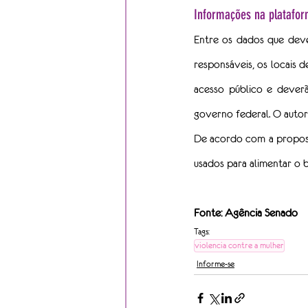
Informações na platafo
Entre os dados que dever
responsáveis, os locais 
acesso público e deverã
governo federal. O auto
De acordo com a proposta
usados para alimentar o 
Fonte: Agência Senado
Tags:
violencia contre a mulher
Informe-se