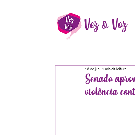
Vez & Voz
18 de jun.
1 min de leitura
Senado aprov
violência con