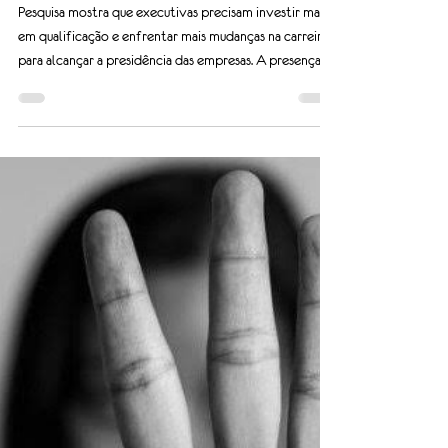
dos cargos de CEO no Brasil,
aponta levantamento
Pesquisa mostra que executivas precisam investir mais
em qualificação e enfrentar mais mudanças na carreira
para alcançar a presidência das empresas. A presença
feminina na presidência das empresas brasileiras ainda é
pequena. Um levantamento realizado pelo Evermonte
Institute, braço de pesquisa da consultoria
especializada em recrutamento de executivos
Evermonte, revela que apenas 5,2% dos cargos de
CEO no Brasil são ocupados por mulheres. O percentual
está próximo da média