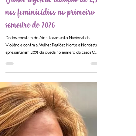
28 de jul.
Brasil registra redução de 2,5%
nos feminicídios no primeiro
semestre de 2026
Dados constam do Monitoramento Nacional da
Violência contra a Mulher. Regiões Norte e Nordeste
apresentaram 20% de queda no número de casos O
Brasil registrou 741 feminicídios entre janeiro e junho
de 2026, uma redução de 2,5% em relação ao mesmo
período do ano passado, quando foram contabilizados
760 casos. Os dados constam do Monitoramento
Nacional da Violência contra a Mulher, elaborado pelo
Ministério da Justiça e Segurança Pública (MJSP) e pelo