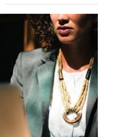
para que empresas com 100 ou mais empregados
atualizem informações que serão usadas na elaboração
do 6º Relatório de Transparência Salarial e de Critérios
Remuneratórios. O envio dos dados deve ser feito até
31 de agosto, por meio da área do empregador no
Portal Emprega Brasil. O relatório é um documento
previsto na Lei da Igualdade Salarial (Lei nº
14.611/2023) e tem como objeti