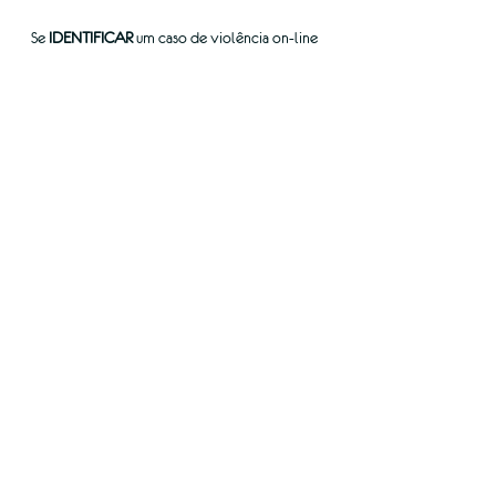
Se 
IDENTIFICAR
 um caso de violência on-line 
envolvendo uma criança ou adolescente, 
denuncie:
• Safernet 
denuncie.org.br
Juntos, podemos transformar palavras em 
ação para prevenir e enfrentar a violência 
sexual contra crianças e adolescentes.
Tags:
Faça Bonito
Informe-se
Ver tudo
Posts recentes