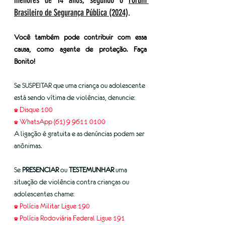
menores de 14 anos, segundo o 
Fórum 
Brasileiro de Segurança Pública (2024)
.
Você também pode contribuir com essa 
causa, como agente de proteção. Faça 
Bonito!
Se SUSPEITAR que uma criança ou adolescente 
está sendo vítima de violências, denuncie:
• Disque 100
• WhatsApp (61) 9 9611 0100
A ligação é gratuita e as denúncias podem ser 
anônimas.
Se 
PRESENCIAR
 ou 
TESTEMUNHAR 
uma 
situação de violência contra crianças ou 
adolescentes chame:
• Polícia Militar Ligue 190
• Polícia Rodoviária Federal Ligue 191