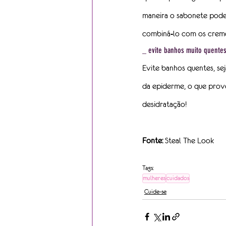
maneira o sabonete pode 
combiná-lo com os creme
_ evite banhos muito quentes
Evite banhos quentes, sej
da epiderme, o que prov
desidratação!
Fonte:
 Steal The Look
Tags:
mulheres
cuidados
Cuide-se