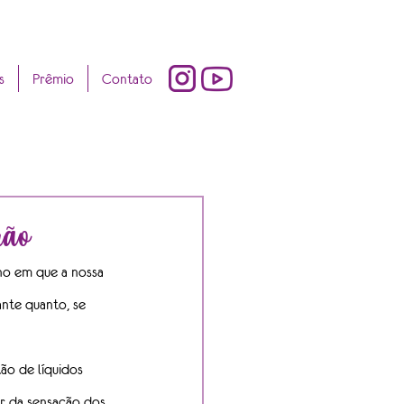
s
Prêmio
Contato
rão
no em que a nossa 
ante quanto, se 
ão de líquidos 
r da sensação dos 