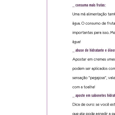
_ consuma mais frutas:
Uma má alimentação tam
água. O consumo de fruta
importantes para isso. Me
água!
_ abuse de hidratante e óleo
Apostar em cremes umect
podem ser aplicados com 
sensação "pegajosa", val
com a toalha!
_ aposte em sabonetes hidrat
Dica de ouro: se você est
que ele pode agredir a p