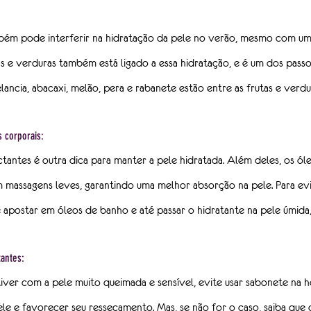
bém pode interferir na hidratação da pele no verão, mesmo com 
s e verduras também está ligado a essa hidratação, e é um dos passo
lancia, abacaxi, melão, pera e rabanete estão entre as frutas e verdu
s corporais:
antes é outra dica para manter a pele hidratada. Além deles, os ó
massagens leves, garantindo uma melhor absorção na pele. Para evi
e apostar em óleos de banho e até passar o hidratante na pele úmida,
antes:
iver com a pele muito queimada e sensível, evite usar sabonete na h
ele e favorecer seu ressecamento. Mas, se não for o caso, saiba que 