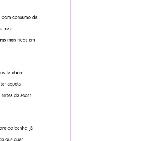
um bom consumo de 
s mais 
ras mais ricos em 
leos também 
tar aquela 
 antes de secar 
ora do banho, já 
de qualquer 