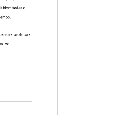
s hidratantes e 
tempo. 
barreira protetora 
al de 