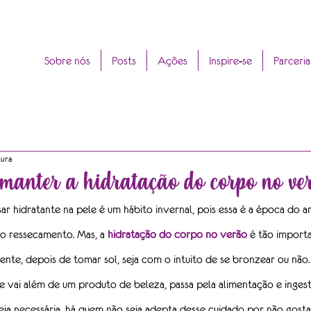
Sobre nós
Posts
Ações
Inspire-se
Parceria
tura
 manter a hidratação do corpo no ve
r hidratante na pele é um hábito invernal, pois essa é a época do a
ao ressecamento. Mas, a 
hidratação do corpo no verão
 é tão import
ente, depois de tomar sol, seja com o intuito de se bronzear ou não.
e vai além de um produto de beleza, passa pela alimentação e ingest
eja necessária, há quem não seja adepta desse cuidado por não gosta