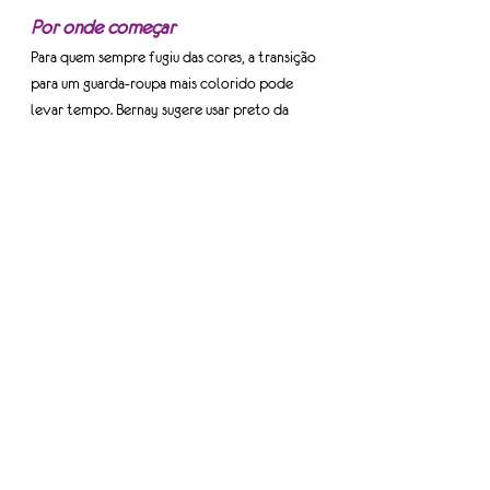
Por onde começar
Para quem sempre fugiu das cores, a transição 
para um guarda-roupa mais colorido pode 
levar tempo. Bernay sugere usar preto da 
cabeça aos pés por um dia. Faça anotações 
mentais sobre como sua roupa faz você se 
sentir, especialmente quando comparada a 
outras mulheres ao seu redor vestindo cores.
Além disso, escolha uma cor que esteja fora 
da sua zona de conforto, mas que você 
goste, e comece a combiná-la com peças 
seguras, como uma calça preta familiar ou um 
jeans confortável. Esta pequena mudança 
ajudará a facilitar a transição para looks 
coloridos.
É fácil generalizar sobre as cores e seus 