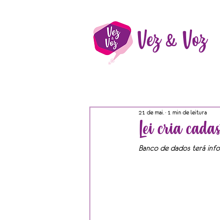
Vez & Voz
21 de mai.
1 min de leitura
Lei cria cada
Banco de dados terá inf