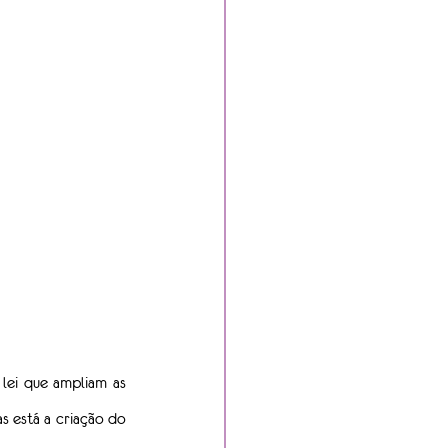
lei que ampliam as 
medidas de enfrentamento à violência contra a mulher no Brasil. Entre as iniciativas aprovadas está a criação do 