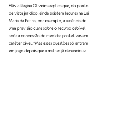
Flávia Regina Oliveira explica que, do ponto 
de vista jurídico, ainda existem lacunas na Lei 
Maria da Penha, por exemplo, a ausência de 
uma previsão clara sobre o recurso cabível 
após a concessão de medidas protetivas em 
caráter cível. "Mas essas questões só entram 
em jogo depois que a mulher já denunciou a 
violência, ou seja, quando o crime já foi 
notificado e chegou às autoridades", detalha.
A advogada também destaca os problemas 
estruturais como um dos principais desafios. 
"Muitas delegacias ainda não têm estrutura 
física e humana adequadas para receber essas 
mulheres. Também há uma enorme 
desigualdade regional na aplicação da lei e 
uma articulação ainda frágil entre os órgãos 
que compõem a rede de proteção", afirma. 
Outro desafio é a dificuldade na coleta de 