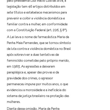
pelo presidente Luiz Inácio Lula da Silva, a 
legislação tem 46 artigos distribuídos em 
sete títulos e estabelece mecanismos para 
prevenir e coibir a violência doméstica e 
familiar contra a mulher, em conformidade 
com a Constituição Federal (art. 226, § 8°).
A Lei leva o nome da farmacêutica Maria da 
Penha Maia Fernandes, que se tornou símbolo 
da luta contra a violência doméstica no Brasil 
após sobreviver a duas tentativas de 
feminicídio cometidas pelo próprio marido, 
em 1983. As agressões a deixaram 
paraplégica e, apesar das provas e da 
gravidade dos crimes, o agressor 
permaneceu impune por muitos anos, o que 
evidenciou a morosidade e a ineficácia do 
sistema de justiça brasileiro na proteção das 
mulheres.
Diante dessa omissão, Maria da Penha 