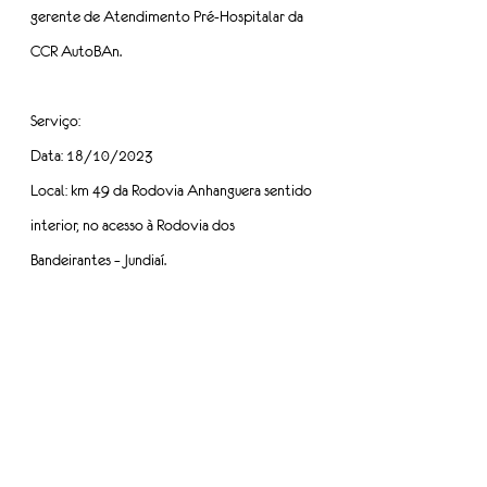
gerente de Atendimento Pré-Hospitalar da 
CCR AutoBAn.
Serviço:
Data: 18/10/2023
Local: km 49 da Rodovia Anhanguera sentido 
interior, no acesso à Rodovia dos 
Bandeirantes – Jundiaí.
Fonte: CCR AutoBAn
Tags:
mulheres
outubro rosa
treinamento
Informe-se