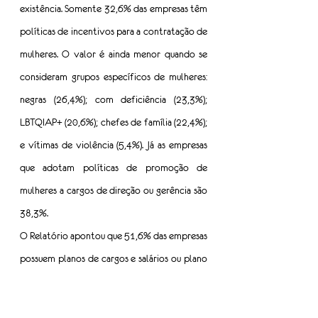
existência. Somente 32,6% das empresas têm 
políticas de incentivos para a contratação de 
mulheres. O valor é ainda menor quando se 
consideram grupos específicos de mulheres: 
negras (26,4%); com deficiência (23,3%); 
LBTQIAP+ (20,6%); chefes de família (22,4%); 
e vítimas de violência (5,4%). Já as empresas 
que adotam políticas de promoção de 
mulheres a cargos de direção ou gerência são 
38,3%.
O Relatório apontou que 51,6% das empresas 
possuem planos de cargos e salários ou plano 
de carreira. Grande parte adota critérios 
remuneratórios levando em conta a 