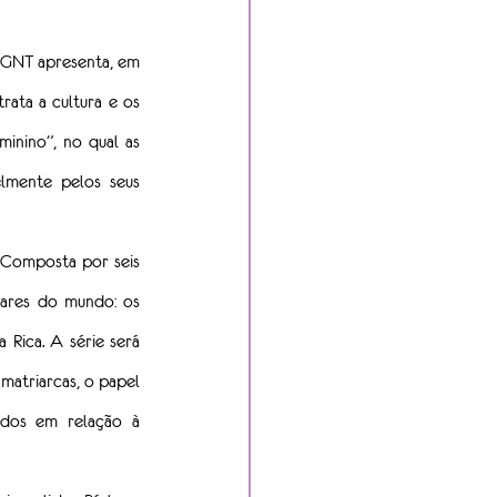
 GNT apresenta, em 
rata a cultura e os 
inino”, no qual as 
lmente pelos seus 
. Composta por seis 
eares do mundo: os 
 Rica. A série será 
matriarcas, o papel 
ados em relação à 