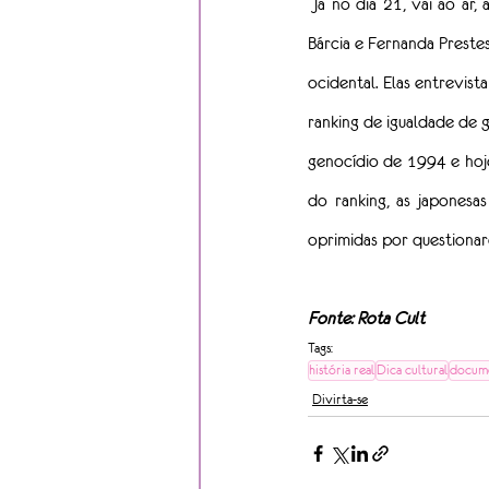
 Já no dia 21, vai ao ar
Bárcia e Fernanda Preste
ocidental. Elas entrevis
ranking de igualdade de 
genocídio de 1994 e hoj
do ranking, as japonesa
oprimidas por questiona
Fonte: Rota Cult
Tags:
história real
Dica cultural
docume
Divirta-se