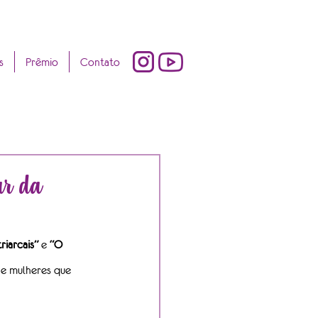
s
Prêmio
Contato
ar da
iarcais”
 e 
“O 
 e mulheres que 