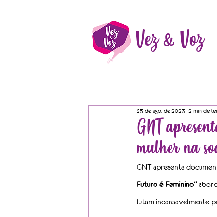
Vez & Voz
25 de ago. de 2023
2 min de le
GNT apresent
mulher na so
GNT apresenta documentá
Futuro é Feminino”
 abord
lutam incansavelmente pel