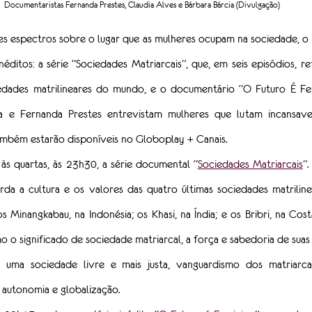
Documentaristas Fernanda Prestes, Claudia Alves e Bárbara Bárcia (Divulgação)
es espectros sobre o lugar que as mulheres ocupam na sociedade, o
éditos: a série “Sociedades Matriarcais”, que, em seis episódios, ret
iedades matrilineares do mundo, e o documentário “O Futuro É Fem
cia e Fernanda Prestes entrevistam mulheres que lutam incansave
ambém estarão disponíveis no Globoplay + Canais.
às quartas, às 23h30, a série documental “
Sociedades Matriarcais
”
rda a cultura e os valores das quatro últimas sociedades matrilin
os Minangkabau, na Indonésia; os Khasi, na Índia; e os Bribri, na Costa
 o significado de sociedade matriarcal, a força e sabedoria de suas 
 uma sociedade livre e mais justa, vanguardismo dos matriarc
 autonomia e globalização.