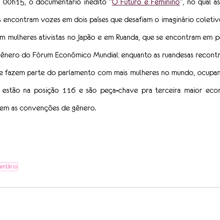
, à 00h15, o documentário inédito “
O Futuro é Feminino
”, no qual as
s encontram vozes em dois países que desafiam o imaginário coletivo
tam mulheres ativistas no Japão e em Ruanda, que se encontram em p
gênero do Fórum Econômico Mundial: enquanto as ruandesas recontru
e fazem parte do parlamento com mais mulheres no mundo, ocupand
s estão na posição 116 e são peça-chave pra terceira maior econ
rem as convenções de gênero.
ntário