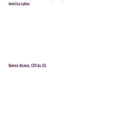
América Latina
Ramon Alcaraz, CEO da JSL
Silvia Penna, CEO da Uber