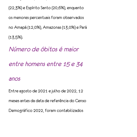
(22,3%) e Espírito Santo (20,6%), enquanto 
os menores percentuais foram observados 
no Amapá (12,0%), Amazonas (13,0%) e Pará 
(13,5%).
Número de óbitos é maior 
entre homens entre 15 e 34 
anos
Entre agosto de 2021 e julho de 2022, 12 
meses antes da data de referência do Censo 
Demográfico 2022, foram contabilizados 
no Brasil, um total de 1.326.138 óbitos, 
sendo 722.225 óbitos (54,5%) para o sexo 