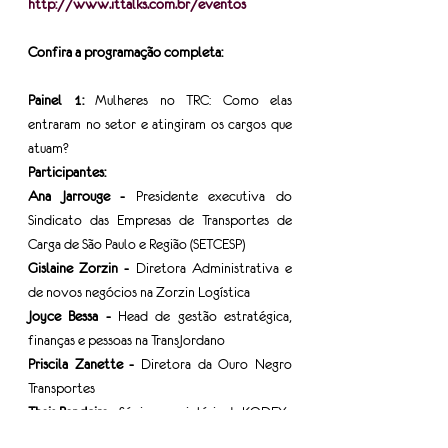
http://www.ittalks.com.br/eventos
Confira a programação completa:
Painel 1: 
Mulheres no TRC: Como elas 
entraram no setor e atingiram os cargos que 
atuam?
Participantes:
Ana Jarrouge - 
Presidente executiva do 
Sindicato das Empresas de Transportes de 
Carga de São Paulo e Região (SETCESP)
Gislaine Zorzin - 
Diretora Administrativa e 
de novos negócios na Zorzin Logística
Joyce Bessa - 
Head de gestão estratégica, 
finanças e pessoas na TransJordano
Priscila Zanette - 
Diretora da Ouro Negro 
Transportes
Thais Bandeira - 
Sócia proprietária da KODEX
Rafaela Cozar -
  Head de gestão & inovação 