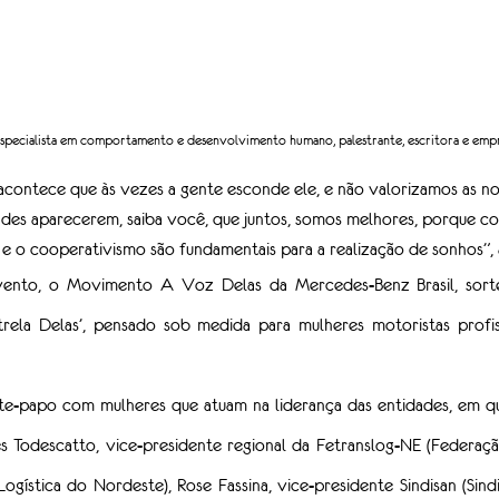
 especialista em comportamento e desenvolvimento humano, palestrante, escritora e empr
 acontece que às vezes a gente esconde ele, e não valorizamos as no
ldades aparecerem, saiba você, que juntos, somos melhores, porque c
 e o cooperativismo são fundamentais para a realização de sonhos”, 
ento, o Movimento A Voz Delas da Mercedes-Benz Brasil, sorteo
ela Delas’, pensado sob medida para mulheres motoristas profiss
te-papo com mulheres que atuam na liderança das entidades, em qu
s Todescatto, vice-presidente regional da Fetranslog-NE (Federaç
ogística do Nordeste), Rose Fassina, vice-presidente Sindisan (Sind