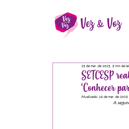
Vez & Voz
23 de mar. de 2023
3 min de le
SETCESP real
‘Conhecer pa
Atualizado:
24 de mar. de 2023
A segund