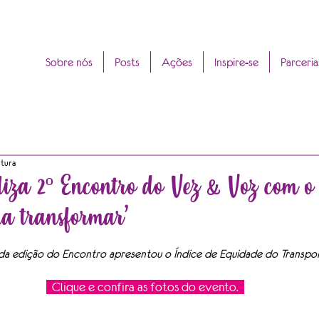
Sobre nós
Posts
Ações
Inspire-se
Parceria
itura
iza 2º Encontro do Vez & Voz com o
ra transformar’
a edição do Encontro apresentou o Índice de Equidade do Transpo
Clique e confira as fotos do evento.