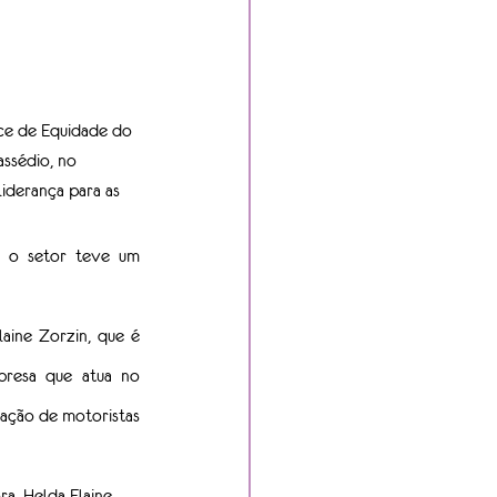
ice de Equidade do 
ssédio, no 
iderança para as 
, o setor teve um 
aine Zorzin, que é 
resa que atua no 
ação de motoristas 
a, Helda Elaine, 