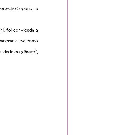
onselho Superior e 
i, foi convidada a 
 panorama de como 
idade de gênero”, 