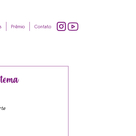
s
Prêmio
Contato
 tema
rte