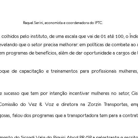
Raquel Serini, economista e coordenadora do IPTC.
olhidos pelo instituto, de uma escala que vai de 01 até 100, o Índ
evelando que o setor precisa melhorar: em políticas de combate ao a
em programas de benefícios, além de dar oportunidade a cargos de l
oque de capacitação e treinamentos para profissionais mulheres
 sucesso que tem por intenção incentivar mulheres no setor, Gisl
Comissão do Vez & Voz e diretora na Zorzin Transportes, emp
osas, falou dos programas que a transportadora tem para a contrat
ento do Sicredi Vale do Piquiri Abcd PR/SP, a palestrante e escritor