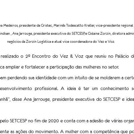
na Medeiros, presidente da Gristec, Marinês Todescatto Kreller, vice-presidente regional
indisan , Ana Jarrouge, presidente executiva do SETCESP, e Gislaine Zorzin, diretora admi
negócios da Zorzin Logística e atual vice coordenadora do Vez e Voz.
 realizado o 2º Encontro do Vez & Voz que reuniu no Palácio do
a ampliar e fortalecer a participação das mulheres no setor.
abam perdendo sua identidade com um intuito de se moldarem a certos
envolvimento profissional. A ideia é ter um conhecimento sob
nhã”, disse Ana Jarrouge, presidente executiva do SETCESP e idea
elo SETCESP no fim de 2020 e conta com a adesão de várias organiz
mente as ações do movimento. A mulher com a competência que poss