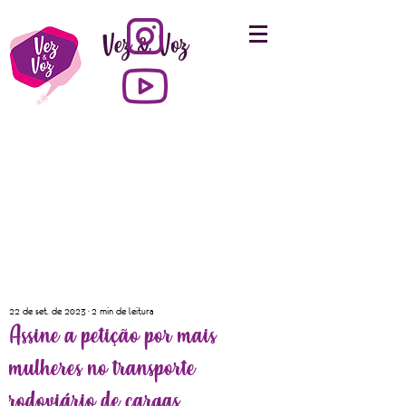
Vez & Voz
22 de set. de 2023
2 min de leitura
Assine a petição por mais
mulheres no transporte
rodoviário de cargas