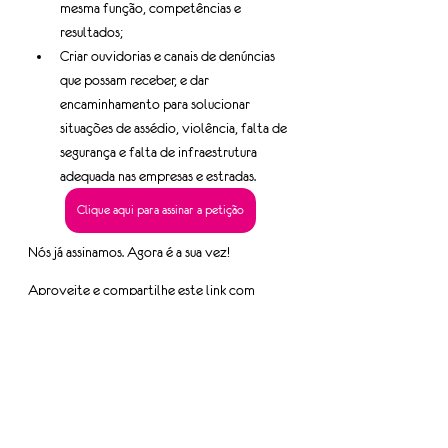
mesma função, competências e 
resultados;
Criar ouvidorias e canais de denúncias 
que possam receber, e dar 
encaminhamento para solucionar 
situações de assédio, violência, falta de 
segurança e falta de infraestrutura 
adequada nas empresas e estradas.
Clique aqui para assinar a petição
Nós já assinamos. Agora é a sua vez!
Aproveite e compartilhe este link com 
outras pessoas, precisamos de todas e todos 
juntos nesta jornada.
Tags:
mulheres do TRC
petição online
Informe-se