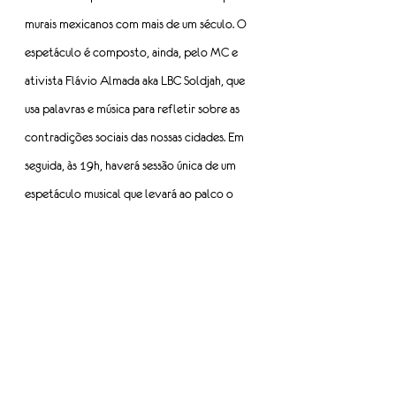
murais mexicanos com mais de um século. O 
espetáculo é composto, ainda, pelo MC e 
ativista Flávio Almada aka LBC Soldjah, que 
usa palavras e música para refletir sobre as 
contradições sociais das nossas cidades. Em 
seguida, às 19h, haverá sessão única de um 
espetáculo musical que levará ao palco o 
grupo Vozes de Angola e a banda Social 
Samba Fino, que apresentam um repertório 
de canções nacionais e músicas originalmente 
africanas. Às 20h, o Samba das Moças traz 
um show dividido em quatro blocos 
abordando temas específicos: Samba 
Ancestral, Samba Político, Samba Amoroso e 