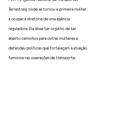
Terrestres), onde se tornou a primeira mulher 
a ocupar a diretoria de uma agência 
reguladora. Ela disse ter orgulho de ter 
aberto caminhos para outras mulheres e 
defendeu políticas que fortaleçam a atuação 
feminina nas operações de transporte.
Daniele Azevedo de Souza Capobiango, 
presidente executiva da Fenaval (Federação 
Nacional das Empresas de Transporte de 
Valores) e da ABTV (Associação Brasileira de 
Transporte de Valores), homenageou sua mãe, 
Regina, como grande inspiração. Advogada e 
especialista em negociações coletivas, ela 
reforçou a importância de fazer escolhas 