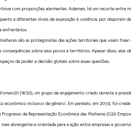
ntinua com proporções alarmantes. Ademais, há um recorte entre mu
 quanto a diferentes níveis de exposição à violência, por disporem 
a enfrentá-los.
 mulheres são as protagonistas das ações territoriais que visam frea
as consequências sobre seus povos e territórios. Apesar disso, elas sã
spaços de poder e decisão globais sobre essas questões.
Women20 (W20), um grupo de engajamento criado durante a presidê
o econômico inclusivo de gênero'. Em paralelo, em 2019, foi criada
 Progresso da Representação Econômica das Mulheres (G20 Empowe
 mais abrangente e orientada para a ação entre empresas e governo