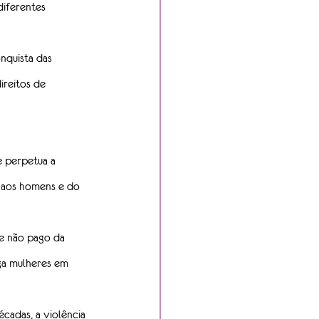
iferentes 
nquista das 
reitos de 
e perpetua a 
s aos homens e do 
 e não pago da 
ga mulheres em 
écadas, a violência 