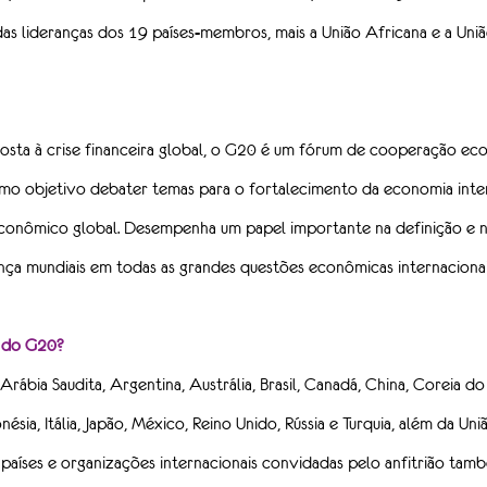
das lideranças dos 19 países-membros, mais a União Africana e a Uniã
sta à crise financeira global, o G20 é um fórum de cooperação ec
mo objetivo debater temas para o fortalecimento da economia inter
onômico global. Desempenha um papel importante na definição e n
nça mundiais em todas as grandes questões econômicas internacionai
e do G20?
Arábia Saudita, Argentina, Austrália, Brasil, Canadá, China, Coreia do 
onésia, Itália, Japão, México, Reino Unido, Rússia e Turquia, além da Un
 países e organizações internacionais convidadas pelo anfitrião tam