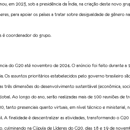
nou, em 2023, sob a presidência da Índia, na criação deste novo gru
s, para apoiar os países a tratar sobre desigualdade de gênero na
es é coordenador do grupo.
dência do G20 até novembro de 2024. O anúncio foi feito durante a 1
a. Os assuntos prioritários estabelecidos pelo governo brasileiro s
as três dimensões do desenvolvimento sustentável (econômica, socia
obal. Ao longo do ano, serão realizadas mais de 100 reuniões de tr
 tanto presenciais quanto virtuais, em nível técnico e ministerial, 
il. A finalidade é descentralizar as atividades, transformando o G2
vo, culminando na Cúpula de Líderes do G20, dias 18 e 19 de novemb