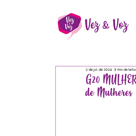
Vez & Voz
2 de jul. de 2024
3 min de leitu
G20 MULHERE
de Mulheres