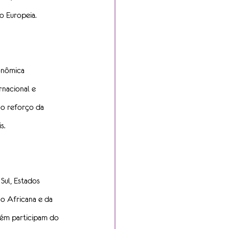
o Europeia.
onômica 
nacional e 
o reforço da 
s.
Sul, Estados 
ião Africana e da 
bém participam do 