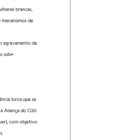
lheres brancas, 
de mecanismos de 
r o agravamento da 
o subr-
ncia turca que se 
 a Aliança do G20 
r), com objetivo 
s.