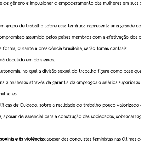
e de gênero e impulsionar o empoderamento das mulheres em suas d
 um grupo de trabalho sobre essa temática representa uma grande co
compromisso assumido pelos países membros com a efetivação dos di
 forma, durante a presidência brasileira, serão temas centrais:
rá discutido em dois eixos:
Autonomia, no qual a divisão sexual do trabalho figura como base qu
s e mulheres através da garantia de empregos e salários superiore
ulheres.
líticas de Cuidado, sobre a realidade do trabalho pouco valorizado
 apesar de essencial para a construção das sociedades, sobrecarre
oginia e às violências:
apesar das conquistas feministas nas últimas d