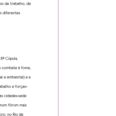
po de trabalho, de 
s diferentes 
8ª Cúpula, 
ão combate à fome, 
l e ambiental) e a 
abalho e forças-
nas cidades-sede 
0 num fórum mais 
ro, no Rio de 