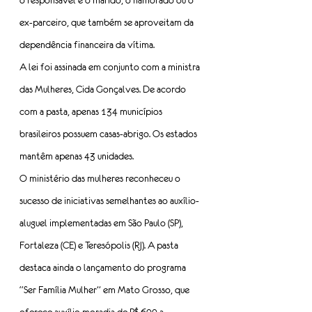
o responsável é o marido, o namorado ou o 
ex-parceiro, que também se aproveitam da 
dependência financeira da vítima.
A lei foi assinada em conjunto com a ministra 
das Mulheres, Cida Gonçalves. De acordo 
com a pasta, apenas 134 municípios 
brasileiros possuem casas-abrigo. Os estados 
mantêm apenas 43 unidades.
O ministério das mulheres reconheceu o 
sucesso de iniciativas semelhantes ao auxílio-
aluguel implementadas em São Paulo (SP), 
Fortaleza (CE) e Teresópolis (RJ). A pasta 
destaca ainda o lançamento do programa 
“Ser Família Mulher” em Mato Grosso, que 