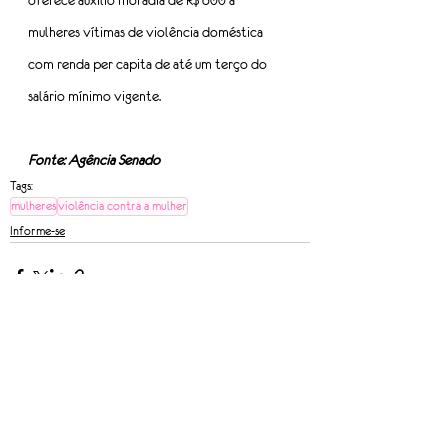
oferece auxílio moradia de R$ 600 a 
mulheres vítimas de violência doméstica 
com renda per capita de até um terço do 
salário mínimo vigente.
Fonte: Agência Senado
Tags:
mulheres
violência contra a mulher
Informe-se
Ver tudo
Posts recentes