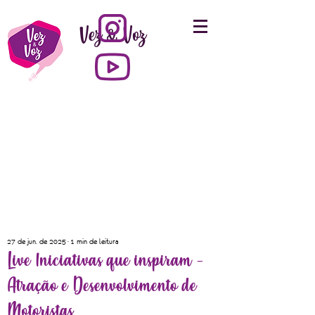
Vez & Voz
27 de jun. de 2025
1 min de leitura
Live Iniciativas que inspiram -
Atração e Desenvolvimento de
Motoristas