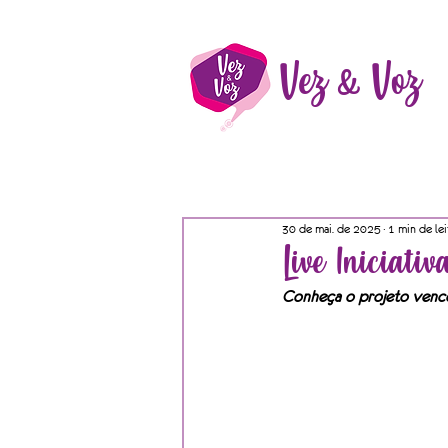
Vez & Voz
30 de mai. de 2025
1 min de lei
Live Iniciati
Conheça o projeto venc