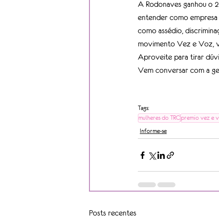
A Rodonaves ganhou o 2º
entender como empresa p
como assédio, discrimina
movimento Vez e Voz, va
Aproveite para tirar dúvi
Vem conversar com a ge
Tags:
mulheres do TRC
premio vez e 
Informe-se
Posts recentes