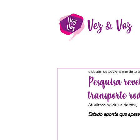
Vez & Voz
1 de abr. de 2025
2 min de leit
Pesquisa reve
transporte ro
Atualizado:
20 de jun. de 2025
Estudo aponta que apesar 