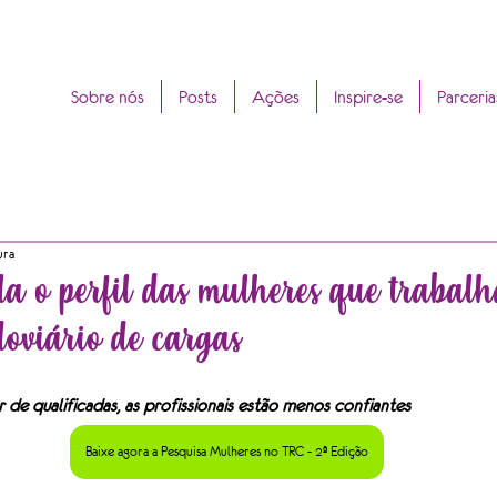
Sobre nós
Posts
Ações
Inspire-se
Parceria
ura
la o perfil das mulheres que trabal
doviário de cargas
de qualificadas, as profissionais estão menos confiantes
Baixe agora a Pesquisa Mulheres no TRC - 2ª Edição