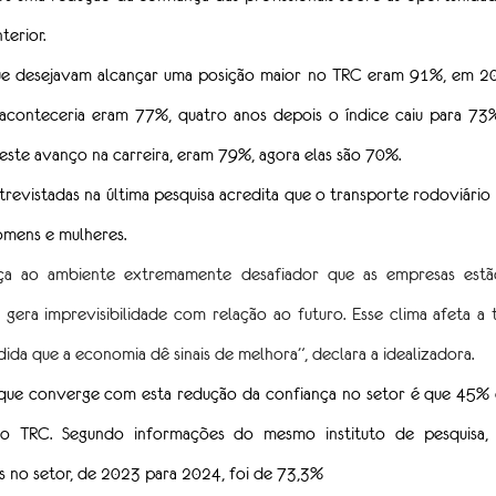
erior.
ue desejavam alcançar uma posição maior no TRC eram 91%, em 2
aconteceria eram 77%, quatro anos depois o índice caiu para 73% 
este avanço na carreira, eram 79%, agora elas são 70%.
evistadas na última pesquisa acredita que o transporte rodoviário
homens e mulheres.
nça ao ambiente extremamente desafiador que as empresas estã
era imprevisibilidade com relação ao futuro. Esse clima afeta a 
ida que a economia dê sinais de melhora”, declara a idealizadora.
ue converge com esta redução da confiança no setor é que 45% d
 TRC. Segundo informações do mesmo instituto de pesquisa, 
s no setor, de 2023 para 2024, foi de 73,3%