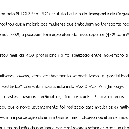
 pelo SETCESP ao IPTC (Instituto Paulista do Transporte de Cargas)
trou que a maioria das mulheres que trabalham no transporte rodo
 anos (40%) e possuem formação além do nível superior (44% com 
stou mais de 400 profissionais e foi realizado entre novembro 
lheres jovens, com conhecimento especializado e possibilidad
e resultados”, comenta a idealizadora do Vez & Voz, Ana Jarrouge.
com estes mesmos parâmetros, foi realizada há quatro anos, 
ou que o novo levantamento foi realizado para avaliar se as mulh
iveram a percepção de um ambiente mais inclusivo nos últimos anos. 
lou uma redução da confiança das profissionais sobre as oportunidad