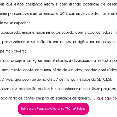
onais que estão chegando agora e com grande potencial de desenv
uma perspectiva mais promissora, 69% das entrevistadas nesta edi
 de se capacitar.
equilibrado, ainda é necessário, de acordo com a coordenadora, h
e provavelmente se refletirá em outras posições na empresa, e 
pe mais diversa.
r que desejam ter ações mais alinhadas à diversidade e inclusão 
movimento conta com uma série de estudos, produz conteúdos e
& Voz, que ocorreu eu no dia 27 de março, na sede do SETCESP.
ouve uma premiação dedicada a reconhecer e incentivar projetos 
rodoviário de cargas em prol da equidade de gênero
.
Clique aqui pa
Baixe agora Pesquisa Mulheres no TRC - 2ª Edição