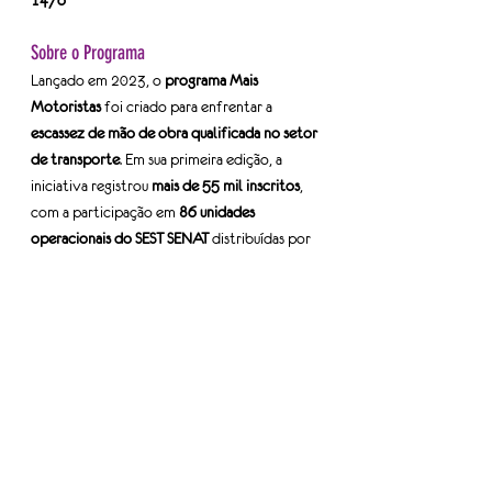
Sobre o Programa
Lançado em 2023, o 
programa Mais 
Motoristas
 foi criado para enfrentar a 
escassez de mão de obra qualificada no setor 
de transporte
. Em sua primeira edição, a 
iniciativa registrou 
mais de 55 mil inscritos
, 
com a participação em 
86 unidades 
operacionais do SEST SENAT
 distribuídas por 
todo o país.
Fonte: SEST SENAT
Tags:
mulheres do TRC
motoristas
sest senat
Informe-se