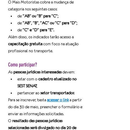
O Mais Motoristas cobre a mudança de 
categoria nos seguintes casos:
de 
“AB” ou “B” para “C”;
de 
“AB”, “B”, “AC” ou “C” para “D”;
de 
“C” e “D” para “E”.
Além disso, os indicados terão acesso a 
capacitação gratuita
 com foco na atuação 
profissional no transporte.
Como participar?
As 
pessoas jurídicas interessadas
 devem:
estar com o 
cadastro atualizado no 
SEST SENAT;
pertencer ao 
setor transportador.
Para se inscrever, basta 
acessar o link
 a partir 
do dia 30 de maio, preencher o formulário e 
enviar as informações solicitadas.
O 
resultado das pessoas jurídicas 
selecionadas será divulgado no dia 20 de 