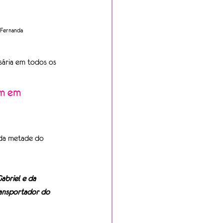
e Fernanda
sária em todos os 
 da metade do 
abriel e da 
ansportador do 