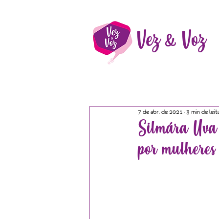
Vez & Voz
7 de abr. de 2021
3 min de leit
Silmára Uva 
por mulheres e