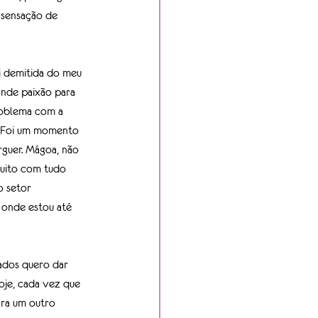
 sensação de 
i demitida do meu 
nde paixão para 
roblema com a 
. Foi um momento 
guer. Mágoa, não 
muito com tudo 
o setor 
 onde estou até 
ados quero dar 
oje, cada vez que 
ara um outro 