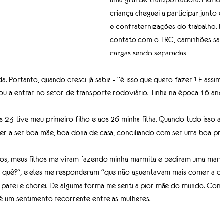
criança cheguei a participar junto
e confraternizações do trabalho. F
contato com o TRC, caminhões sa
cargas sendo separadas.
a. Portanto, quando cresci já sabia - “é isso que quero fazer”! E assim 
ou a entrar no setor de transporte rodoviário. Tinha na época 16 an
 23 tive meu primeiro filho e aos 26 minha filha. Quando tudo isso a
 a ser boa mãe, boa dona de casa, conciliando com ser uma boa pro
s, meus filhos me viram fazendo minha marmita e pediram uma marm
r quê?”, e eles me responderam “que não aguentavam mais comer a 
parei e chorei. De alguma forma me senti a pior mãe do mundo. Com
 é um sentimento recorrente entre as mulheres. 