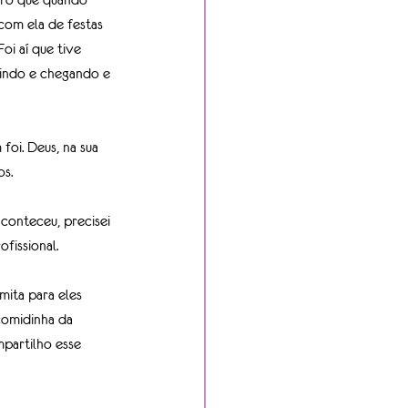
 com ela de festas 
oi aí que tive 
indo e chegando e 
foi. Deus, na sua 
os.
conteceu, precisei 
fissional.
ita para eles 
comidinha da 
partilho esse 