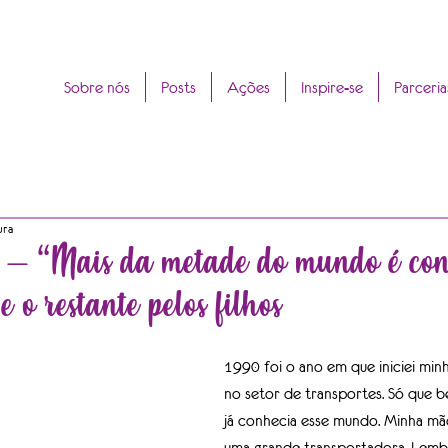
Sobre nós
Posts
Ações
Inspire-se
Parceria
ura
– “Mais da metade do mundo é cons
 o restante pelos filhos
1990 foi o ano em que iniciei minh
no setor de transportes. Só que b
já conhecia esse mundo. Minha mã
uma grande transportadora. Lemb