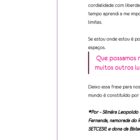
cordialidade com liberda
tempo aprendi a me impo
limites. 
Se estou onde estou é po
espaços.
 Que possamos nos unir cada vez mais, para que nossas vozes ecoem em 
muitos outros lu
Deixo essa frase para no
mundo é constituído por m
*Por - Silmára Leopoldo U
Fernanda, namorada do R
SETCESP... e dona da Bist