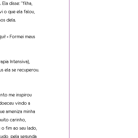
la disse: “filha, 
i o que ela falou, 
os dela.
gui! - Formei meus 
pia Intensiva), 
us ela se recuperou.
nto me inspirou 
doeceu vindo a 
que ameniza minha 
uito carinho, 
 o fim ao seu lado, 
tudo, pela segunda 