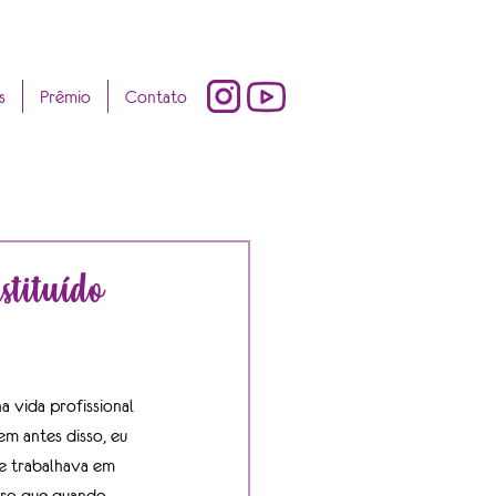
s
Prêmio
Contato
tituído
a vida profissional 
em antes disso, eu 
e trabalhava em 
ro que quando 