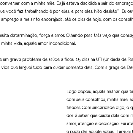
 conversar com a minha mãe. Eu já estava decidida a sair do emprego. E
e você faz trabalhando é por eles, e para eles. Não desiste”.  Eu ouv
u emprego e me sinto encorajada, até os dias de hoje, com os conselh
u muita determinação, força e amor. Olhando para trás vejo que conse
a minha vida, aquele amor incondicional. 
 um grave problema de saúde e ficou 15 dias na UTI (Unidade de Tera
a vida que larguei tudo para cuidar somente dela, Com a graça de De
Logo depois, aquela mulher que ta
com seus conselhos, minha mãe, a
falecer. Com sinceridade digo, o 
dor é saber que cuidei dela com m
amor, atenção e dedicação. Fui até
e pude dar aquele adeus.  Larguei 