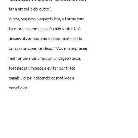
ter a empatia do outro”.
Ainda, segundo a especialista, a forma para 
termos uma comunicação não violenta é 
desenvolvermos uma autoconsciência do 
porque precisamos disso. “Vou me expressar 
melhor para ter uma comunicação fluida, 
fortalecer vínculos e evitar conflitos 
banais”, disse indicando os motivos e 
benefícios.
Para fechar o encontro, que ocorreu no dia 
04 de outubro, Madá fez a seguinte reflexão: 
“a comunicação não violenta é um convite 
para a conversa e não um veredito, é uma 
ponte que transpassa o mal-entendido. Não 