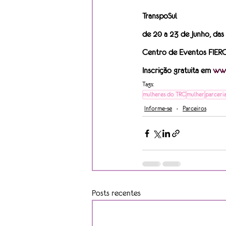
TranspoSul
de 20 a 23 de Junho, das
Centro de Eventos FIERG
Inscrição gratuita em 
www
Tags:
mulheres do TRC
mulher
parceria
Informe-se
Parceiros
Posts recentes