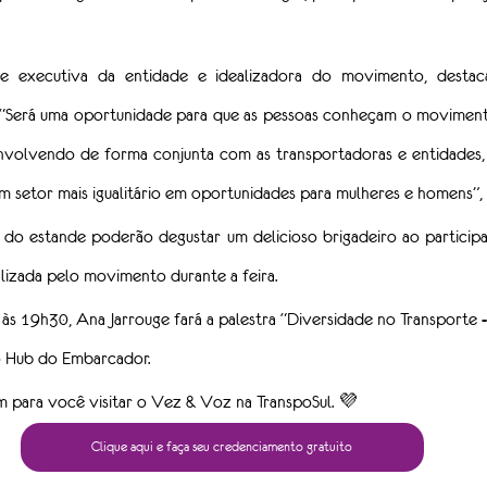
te executiva da entidade e idealizadora do movimento, destac
. “Será uma oportunidade para que as pessoas conheçam o moviment
volvendo de forma conjunta com as transportadoras e entidades, 
 setor mais igualitário em oportunidades para mulheres e homens”, 
s do estande poderão degustar um delicioso brigadeiro ao particip
alizada pelo movimento durante a feira.
às 19h30, Ana Jarrouge fará a palestra “Diversidade no Transporte -
o Hub do Embarcador.
m para você visitar o Vez & Voz na TranspoSul. 💜
Clique aqui e faça seu credenciamento gratuito