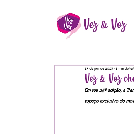
Vez & Voz
13 de jun. de 2023
1 min de lei
Vez & Voz ch
Em sua 23ª edição, a Tran
espaço exclusivo do mo