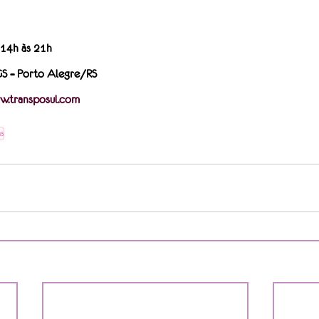
 14h às 21h
S – Porto Alegre/RS
.transposul.com
s