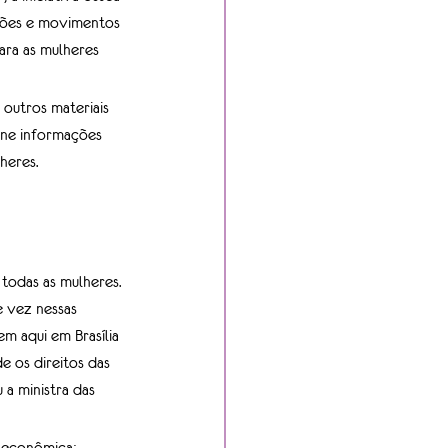
ções e movimentos 
ara as mulheres 
e outros materiais 
úne informações 
heres. 
todas as mulheres. 
e vez nessas 
m aqui em Brasília 
e os direitos das 
a ministra das 
 econômica; 