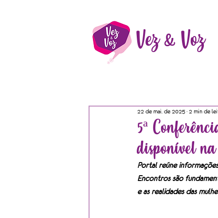
Vez & Voz
22 de mai. de 2025
2 min de lei
5ª Conferênci
disponível na
Portal reúne informações
Encontros são fundamenta
e as realidades das mulhe