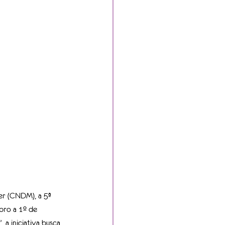
er (CNDM), a 5ª 
bro a 1º de 
a iniciativa busca 