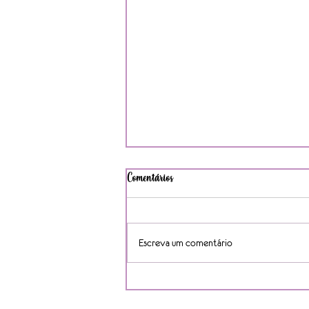
Comentários
Escreva um comentário
Mulheres ocupam apenas 5,2% dos
cargos de CEO no Brasil, aponta