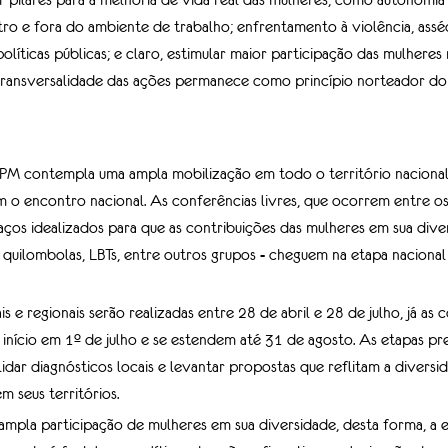
ro e fora do ambiente de trabalho; enfrentamento à violência, assé
olíticas públicas; e claro, estimular maior participação das mulheres 
 transversalidade das ações permanece como princípio norteador do
M contempla uma ampla mobilização em todo o território nacional e
o encontro nacional. As conferências livres, que ocorrem entre os 
aços idealizados para que as contribuições das mulheres em sua diver
 quilombolas, LBTs, entre outros grupos - cheguem na etapa nacional
s e regionais serão realizadas entre 28 de abril e 28 de julho, já as 
ão início em 1º de julho e se estendem até 31 de agosto. As etapas pr
dar diagnósticos locais e levantar propostas que reflitam a diversid
m seus territórios.
 ampla participação de mulheres em sua diversidade, desta forma, a 