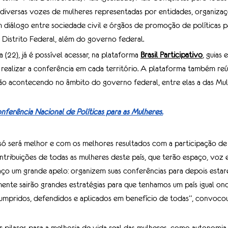
 diversas vozes de mulheres representadas por entidades, organiza
m diálogo entre sociedade civil e órgãos de promoção de políticas p
o Distrito Federal, além do governo federal.
a (22), já é possível acessar, na plataforma 
Brasil Participativo
, guias 
realizar a conferência em cada território. A plataforma também re
ão acontecendo no âmbito do governo federal, entre elas a das Mul
nferência Nacional de Políticas para as Mulheres.
só será melhor e com os melhores resultados com a participação de 
tribuições de todas as mulheres deste país, que terão espaço, voz 
aço um grande apelo: organizem suas conferências para depois estare
ente sairão grandes estratégias para que tenhamos um país igual ond
umpridos, defendidos e aplicados em benefício de todas”, convocou 
pilares para a melhoria de vida real das mulheres, como autonomia