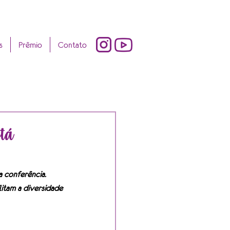
s
Prêmio
Contato
stá
 conferência. 
itam a diversidade 