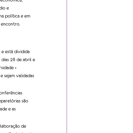
dio e 
na política e em 
 encontro. 
 está dividida 
dias 28 de abril e 
sidade - 
 e sejam validadas 
conferências 
eparatórias são 
ade e as 
elaboração de 