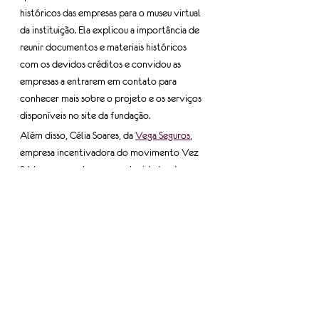
históricos das empresas para o museu virtual 
da instituição. Ela explicou a importância de 
reunir documentos e materiais históricos 
com os devidos créditos e convidou as 
empresas a entrarem em contato para 
conhecer mais sobre o projeto e os serviços 
disponíveis no site da fundação.
Além disso, Célia Soares, da 
Vega Seguros
, 
empresa incentivadora do movimento Vez 
& Voz, apresentou as oportunidades de 
seguro de vida e saúde oferecidas pela 
companhia.
Tags:
mulheres do TRC
comissão vez e voz
outubro rosa
Informe-se