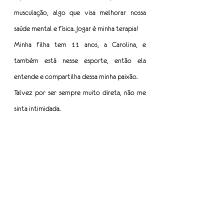
musculação, algo que visa melhorar nossa 
saúde mental e física. Jogar é minha terapia!
Minha filha tem 11 anos, a Carolina, e 
também está nesse esporte, então ela 
entende e compartilha dessa minha paixão.
Talvez por ser sempre muito direta, não me 
sinta intimidada.
Minha atuação até pouco tempo era só 
operacional. Eu pensava comigo: – preciso 
crescer.
Em conversa com um diretor, que não está 
mais na BBM, ele sugeriu que eu trabalhasse 
mais minhas habilidades comerciais. Ele falou: 
“Aline aceite o desafio, faça você!”