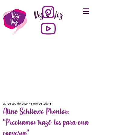
Vez & Voz
27 de set. de 2024
4 min de leitura
Aline Schliewe Phonlor:
“Precisamos trazê-los para essa
conversa”