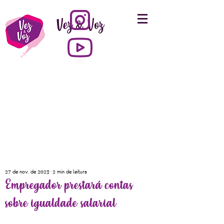
Vez & Voz
27 de nov. de 2023
2 min de leitura
Empregador prestará contas
sobre igualdade salarial