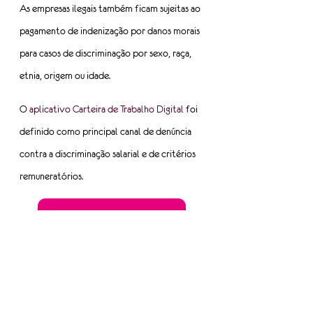
As empresas ilegais também ficam sujeitas ao 
pagamento de indenização por danos morais 
para casos de discriminação por sexo, raça, 
etnia, origem ou idade.
O 
aplicativo Carteira de Trabalho Digital
 foi 
definido como principal canal de denúncia 
contra a discriminação salarial e de critérios 
remuneratórios.
Leia a publicação na íntegra
Fonte: SETCESP
Tags:
mulheres do TRC
equidade salarial