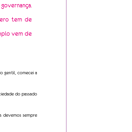
 governança. 
ero tem de 
mplo vem de 
gentil, comecei a 
ociedade do passado 
es devemos sempre 