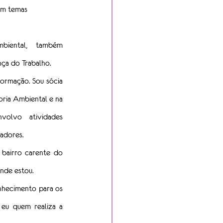
om temas 
biental, também 
nça do Trabalho.
ormação. Sou sócia 
ria Ambiental e na 
volvo atividades 
adores.
bairro carente do 
onde estou.
nhecimento para os 
eu quem realiza a 