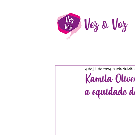
Vez & Voz
4 de jul. de 2024
2 min de leitu
Kamila Olive
a equidade d