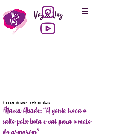
Vez & Voz
8 de ago. de 2024
4 min de leitura
Maria Abade: “A gente troca o
salto pela bota e vai para o meio
do armazém”