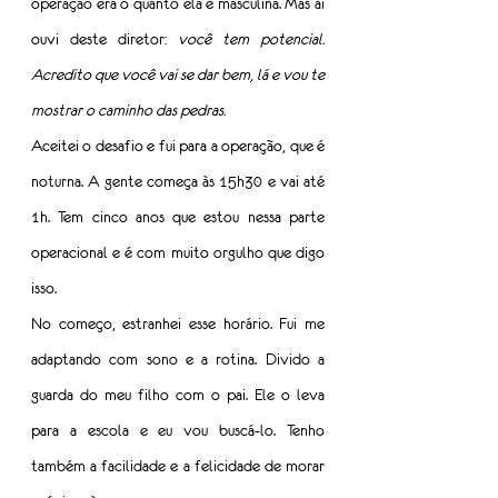
operação era o quanto ela é masculina. Mas aí 
ouvi deste diretor: 
você tem potencial. 
Acredito que você vai se dar bem, lá e vou te 
mostrar o caminho das pedras.
Aceitei o desafio e fui para a operação, que é 
noturna. A gente começa às 15h30 e vai até 
1h. Tem cinco anos que estou nessa parte 
operacional e é com muito orgulho que digo 
isso.
No começo, estranhei esse horário. Fui me 
adaptando com sono e a rotina. Divido a 
guarda do meu filho com o pai. Ele o leva 
para a escola e eu vou buscá-lo. Tenho 
também a facilidade e a felicidade de morar 