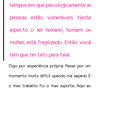
tempos em que psicologicamente as 
pessoas estão vulneráveis. Neste 
aspecto o ser humano, homem ou 
mulher, está fragilizado. Então você 
tem que ter tato para falar.
Digo por experiência própria. Passei por um 
momento muito difícil quando me separei. E 
o meu trabalho foi o meu suporte. Aqui eu 
simplesmente esquecia dos problemas lá de 
fora. Então, quando penso em desistir, lembro 
de tudo o que o transporte já me deu.