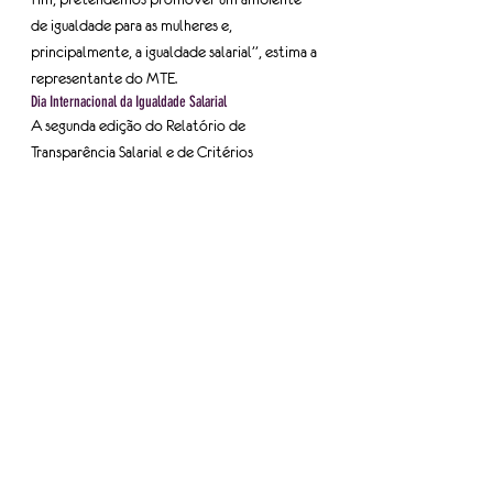
de igualdade para as mulheres e, 
principalmente, a igualdade salarial”, estima a 
representante do MTE.
Dia Internacional da Igualdade Salarial
A segunda edição do Relatório de 
Transparência Salarial e de Critérios 
Remuneratórios foi divulgada no Dia 
Internacional da Igualdade Salarial, instituído 
em 2019 pela ONU, com o objetivo de 
avançar na igualdade de gênero no mundo do 
trabalho e para chamar à atenção para a 
desigualdade salarial entre homens e 
mulheres.
A ONU alertou que, no ritmo atual, serão 
necessários 300 anos para alcançar a 
igualdade de gênero no mundo. A ministra 
das Mulheres declarou que não é possível 
esperar para melhorar as condições de 