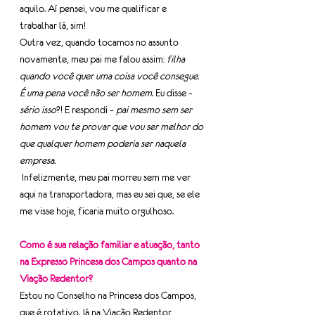
aquilo. Aí pensei, vou me qualificar e 
trabalhar lá, sim!
Outra vez, quando tocamos no assunto 
novamente, meu pai me falou assim: 
filha 
quando você quer uma coisa você consegue. 
É uma pena você não ser homem
. Eu disse – 
sério isso
?! E respondi – 
pai mesmo sem ser 
homem vou te provar que vou ser melhor do 
que qualquer homem poderia ser naquela 
empresa
. 
 Infelizmente, meu pai morreu sem me ver 
aqui na transportadora, mas eu sei que, se ele 
me visse hoje, ficaria muito orgulhoso.
Como é sua relação familiar e atuação, tanto 
na Expresso Princesa dos Campos quanto na 
Viação Redentor?
Estou no Conselho na Princesa dos Campos, 
que é rotativo. Já na Viação Redentor, 