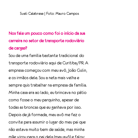
Sueli Calabrese | Foto: Mauro Campos
Nos fale um pouco como foi o início da sua 
carreira no setor de transporte rodoviário 
de cargas?
Sou de uma família bastante tradicional do 
transporte rodoviário aqui de Curitiba/PR. A 
empresa começou com meu avô, João Gulin, 
e os irmãos dele. Sou a neta mais velha e 
sempre quis trabalhar na empresa da família. 
Minha casa era ao lado, eu brincava no pátio 
como fosse o meu parquinho, apesar de 
todas as broncas que eu ganhava por isso.
Depois de já formada, meu avô me fez o 
convite para assumir o lugar do meu pai que 
não estava muito bem de saúde, mas minha 
mãe virou para o pai dela (meu avô) e falou: 