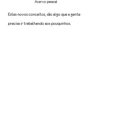
Acervo pessoal
Estes novos conceitos, são algo que a gente 
precisa ir trabalhando aos pouquinhos. 
Lembro-me da primeira reunião que tivemos 
para discutir o tema (contratação de 
motoristas mulheres), eu era a única mulher 
em meio líderes operacionais (homens) 
defendendo a causa. No começo houve 
resistência, custa pensar fora da caixa, sem 
falar que uma mudança de cultura não 
acontece de uma hora para a outra.
Hoje percebo que os gerentes das filiais 
estão atuando a favor da causa, tanto é que 
já temos duas mulheres motoristas. Poder 