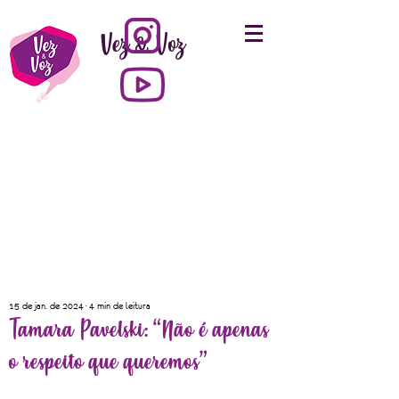
Vez & Voz
15 de jan. de 2024
4 min de leitura
Tamara Pavelski: “Não é apenas
o respeito que queremos”