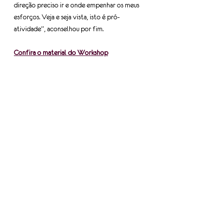
direção preciso ir e onde empenhar os meus 
esforços. Veja e seja vista, isto é pró-
atividade”, aconselhou por fim.
Confira o material do Workshop
Fonte: SETCESP
Nossos encontros
Informe-se
Ver tudo
Posts recentes