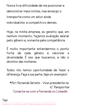
Nunca tive dificuldade de me posicionar e 
demonstrar meus limites, mas enxergo o 
transporte como um setor ainda 
individualista  e competitivo demais. 
Hoje, na minha empresa, eu garanto que, em 
nenhum momento, façamos avaliação salarial 
pelo gênero e, somente pela competência.
É muito importante entendermos o ponto 
forte de cada gênero e valorizar a 
diversidade. É isso que buscamos, e não o 
domínio das mulheres.
Todos nós temos oportunidade de fazer a 
diferença. Faça a sua parte. Seja um exemplo!
*Por Fernanda Sarreta - Vice-presidente na 
IC Transportes
Conecte-se com a Fernanda no LinkedIn 
Tags:
história real
executiva
série
empresa familiar