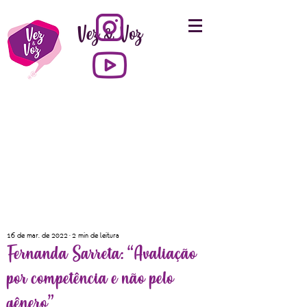
Vez & Voz
16 de mar. de 2022
2 min de leitura
Fernanda Sarreta: “Avaliação
por competência e não pelo
gênero”