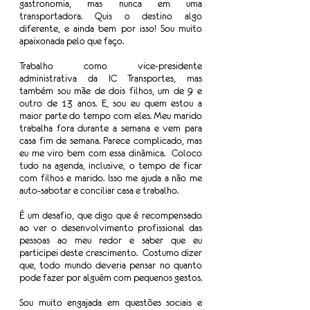
gastronomia, mas nunca em uma 
transportadora. Quis o destino algo 
diferente, e ainda bem por isso! Sou muito 
apaixonada pelo que faço. 
Trabalho como vice-presidente 
administrativa da IC Transportes, mas 
também sou mãe de dois filhos, um de 9 e 
outro de 13 anos. E, sou eu quem estou a 
maior parte do tempo com eles. Meu marido 
trabalha fora durante a semana e vem para 
casa fim de semana. Parece complicado, mas 
eu me viro bem com essa dinâmica.  Coloco 
tudo na agenda, inclusive, o tempo de ficar 
com filhos e marido. Isso me ajuda a não me 
auto-sabotar e conciliar casa e trabalho. 
É um desafio, que digo que é recompensado 
ao ver o desenvolvimento profissional das 
pessoas ao meu redor e saber que eu 
participei deste crescimento.  Costumo dizer 
que, todo mundo deveria pensar no quanto 
pode fazer por alguém com pequenos gestos. 
Sou muito engajada em questões sociais e 